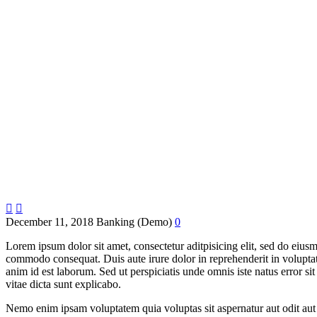
Architecture Project (Demo)


December 11, 2018
Banking (Demo)
0
Lorem ipsum dolor sit amet, consectetur aditpisicing elit, sed do eius
commodo consequat. Duis aute irure dolor in reprehenderit in voluptate 
anim id est laborum. Sed ut perspiciatis unde omnis iste natus error s
vitae dicta sunt explicabo.
Nemo enim ipsam voluptatem quia voluptas sit aspernatur aut odit aut