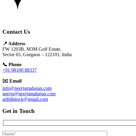
Contact Us
📍 Address
FW 1203B, M3M Golf Estate,
Sector 65, Gurgaon – 122101, India
📞 Phone
+91 98100 88337
✉️ Email
info@neerjamahajan.com
neerja@neerjamahajan.com
arthillstock@gmail.com
Get in Touch
Hidden
fields