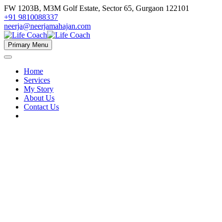
FW 1203B, M3M Golf Estate, Sector 65, Gurgaon 122101
+91 9810088337
neerja@neerjamahajan.com
Primary Menu
Home
Services
My Story
About Us
Contact Us