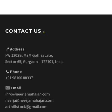
CONTACT US
📍 Address
FW 1203B, M3M Golf Estate,
Sector 65, Gurgaon – 122101, India
📞 Phone
+91 98100 88337
✉️ Email
info@neerjamahajan.com
neerja@neerjamahajan.com
arthillstock@gmail.com