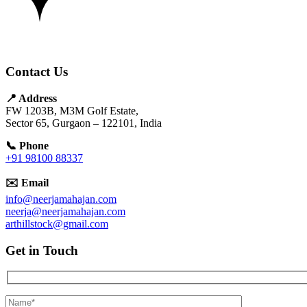
Contact Us
📍 Address
FW 1203B, M3M Golf Estate,
Sector 65, Gurgaon – 122101, India
📞 Phone
+91 98100 88337
✉️ Email
info@neerjamahajan.com
neerja@neerjamahajan.com
arthillstock@gmail.com
Get in Touch
Hidden
fields