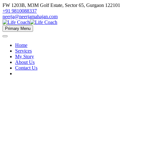
FW 1203B, M3M Golf Estate, Sector 65, Gurgaon 122101
+91 9810088337
neerja@neerjamahajan.com
Primary Menu
Home
Services
My Story
About Us
Contact Us