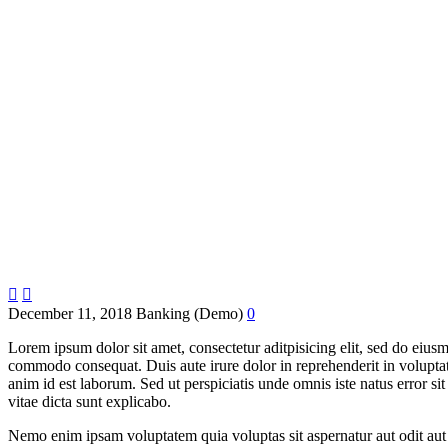
Clean Minimalism (Demo)


December 11, 2018
Banking (Demo)
0
Lorem ipsum dolor sit amet, consectetur aditpisicing elit, sed do eius
commodo consequat. Duis aute irure dolor in reprehenderit in voluptate 
anim id est laborum. Sed ut perspiciatis unde omnis iste natus error s
vitae dicta sunt explicabo.
Nemo enim ipsam voluptatem quia voluptas sit aspernatur aut odit aut