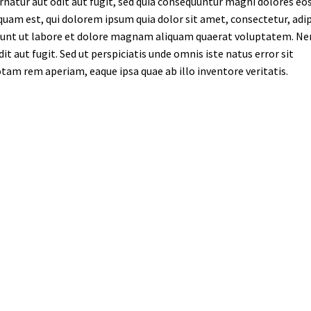
atur aut odit aut fugit, sed quia consequuntur magni dolores eos
uam est, qui dolorem ipsum quia dolor sit amet, consectetur, adip
idunt ut labore et dolore magnam aliquam quaerat voluptatem. N
t aut fugit. Sed ut perspiciatis unde omnis iste natus error sit
m rem aperiam, eaque ipsa quae ab illo inventore veritatis.