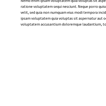
Nemo enim ipsam voluptatem quia voluptas sit aspern
ratione voluptatem sequi nesciunt. Neque porro quisq
velit, sed quia non numquam eius modi tempora inc
ipsam voluptatem quia voluptas sit aspernatur aut odi
voluptatem accusantium doloremque laudantium, tota