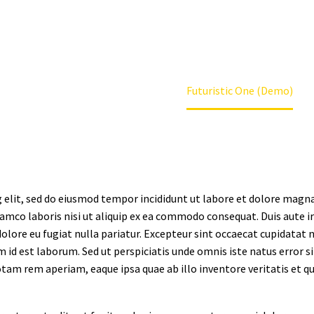
Home
Projects (Demo)
Futuristic One (Demo)
 elit, sed do eiusmod tempor incididunt ut labore et dolore magna
lamco laboris nisi ut aliquip ex ea commodo consequat. Duis aute i
dolore eu fugiat nulla pariatur. Excepteur sint occaecat cupidatat 
im id est laborum. Sed ut perspiciatis unde omnis iste natus error si
m rem aperiam, eaque ipsa quae ab illo inventore veritatis et qu