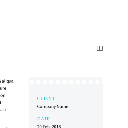


 aliqua.
rure
non
CLIENT
t
Company Name
asi
DATE
20 Feb, 2018