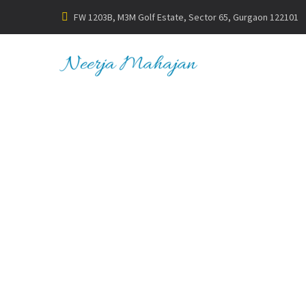
FW 1203B, M3M Golf Estate, Sector 65, Gurgaon 122101
FUTURI