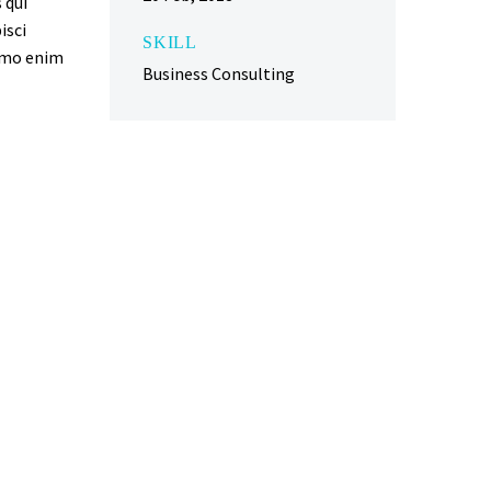
 qui
isci
SKILL
emo enim
Business Consulting