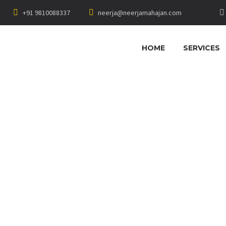
+91 9810088337
neerja@neerjamahajan.com
HOME
SERVICES
STIC ONE