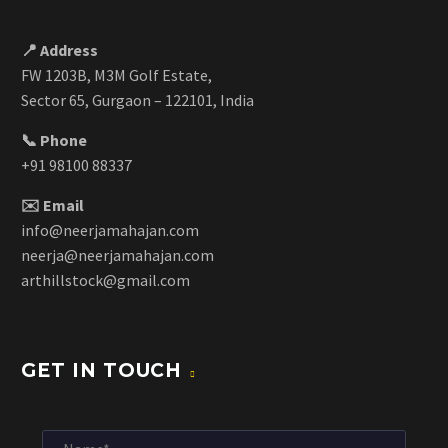
📍 Address
FW 1203B, M3M Golf Estate,
Sector 65, Gurgaon – 122101, India
📞 Phone
+91 98100 88337
✉️ Email
info@neerjamahajan.com
neerja@neerjamahajan.com
arthillstock@gmail.com
GET IN TOUCH